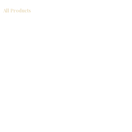
All Products
浴室
厨房
衣柜
台面
地板
瓷砖
马赛克
踢脚板
室内门
墙板
墙板
Help
厨房
美国橱柜
常问问题
家电
About
联系我们
关于我们
展厅位置
展厅位置
Resources