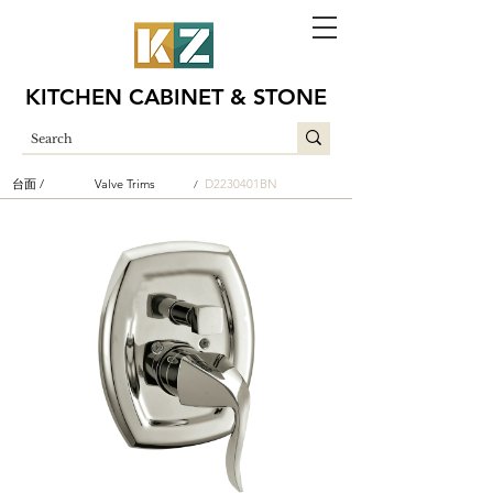
KITCHEN CABINET & STONE
台面 /
Valve Trims
D2230401BN
/