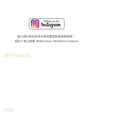
加入我们的社区并分享您梦想的厨房和浴室！
别忘了加上标签 #KZkictchen #KZKitchenCabinet
All Products
浴室
厨房
衣柜
台面
地板
瓷砖
马赛克
踢脚板
室内门
墙板
墙板
Help
厨房
美国橱柜
常问问题
家电