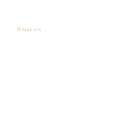
Resources
产品目录
视频库
联系我们
博客