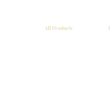
All Products
厨房
浴室
衣柜
墙板
台面
地板
瓷砖
马赛克
室内门
踢脚板
墙板