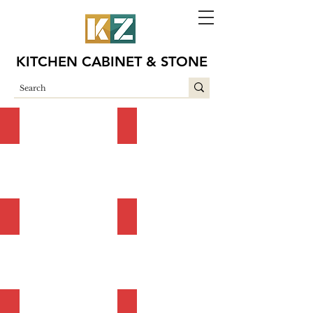
KITCHEN CABINET & STONE
Twilight&Glacier
Countertops
Flooring
Mosaics
Tiles
Shower Sets