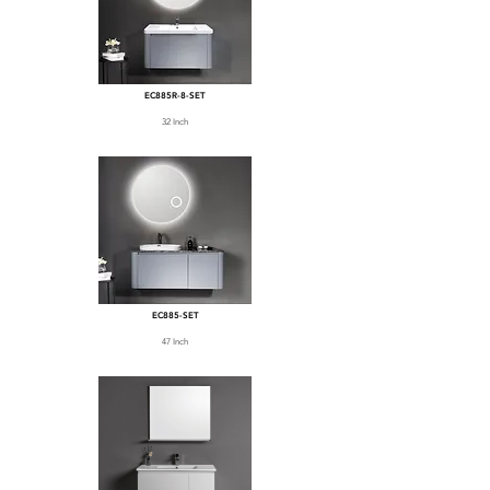
EC885R-8-SET
32 Inch
EC885-SET
47 Inch