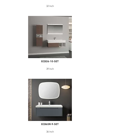
32 Inch
EC826-10-SET
39 Inch
EC865R-9-SET
36 Inch