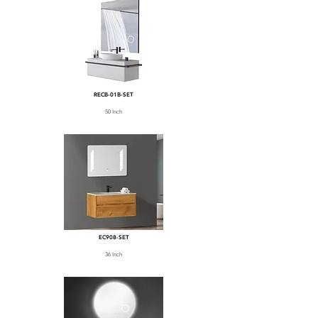
RECB-01B-SET
50 Inch
EC908-SET
36 Inch