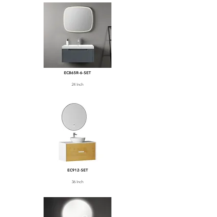
EC865R-6-SET
24 Inch
EC912-SET
36 Inch