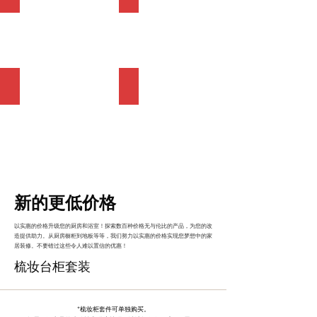
Toilets
Vanity Cabinets
新的更低价格
以实惠的价格升级您的厨房和浴室！探索数百种价格无与伦比的产品，为您的改
造提供助力。从厨房橱柜到地板等等，我们努力以实惠的价格实现您梦想中的家
居装修。不要错过这些令人难以置信的优惠！
梳妆台柜套装
*梳妆柜套件可单独购买。