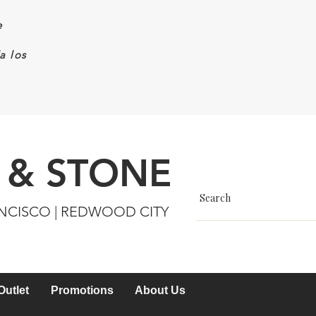
e
a los
 & STONE
ANCISCO | REDWOOD CITY
Outlet
Promotions
About Us