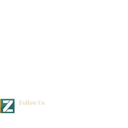
Tienda de descuento KZ
exposición
How To Measure Your Kitchen
exposición
Ubicaciones de las salas de exposición
Follow Us
BINET & STONE