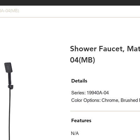
0A-04(MB)
Shower Faucet, Mat
04(MB)
Details
Series: 19940A-04
Color Options: Chrome, Brushed N
Features
N/A