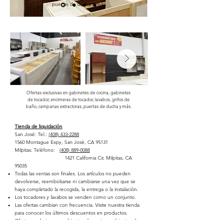
puertas de ducha y más.
Ofertas exclusivas en gabinetes de cocina, gabinetes
de tocador, encimeras de tocador, lavabos, grifos de
baño, campanas extractoras, puertas de ducha y más.
Tienda de liquidación
San José: Tel.:
(408) 433-2288
1560 Montague Expy, San José, CA 95131
Milpitas: Teléfono:
(408) 889-0088
1421 California Cir, Milpitas, CA
95035
Todas las ventas son finales. Los artículos no pueden
devolverse, reembolsarse ni cambiarse una vez que se
haya completado la recogida, la entrega o la instalación.
Los tocadores y lavabos se venden como un conjunto.
Las ofertas cambian con frecuencia. Visite nuestra tienda
para conocer los últimos descuentos en productos.