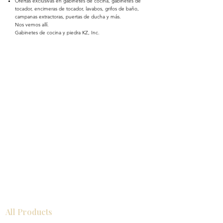
Ofertas exclusivas en gabinetes de cocina, gabinetes de
tocador, encimeras de tocador, lavabos, grifos de baño,
campanas extractoras, puertas de ducha y más.
Nos vemos allí.
Gabinetes de cocina y piedra KZ, Inc.
All Products