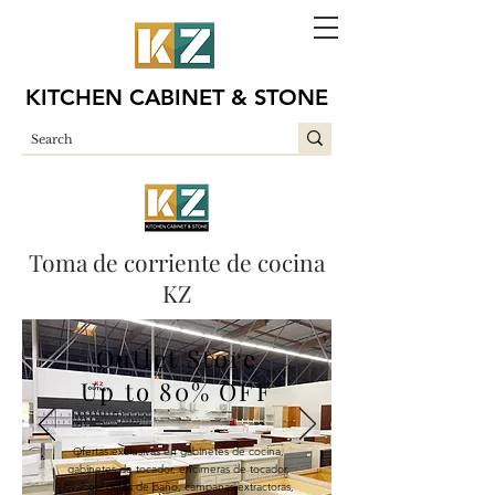
KITCHEN CABINET & STONE
Toma de corriente de cocina
KZ
Outlet Store
Up to 80%
OFF
Ofertas exclusivas en gabinetes de cocina,
gabinetes de tocador, encimeras de tocador,
lavabos, grifos de baño, campanas extractoras,