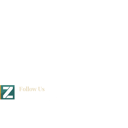
exposición
How To Measure Your Kitchen
exposición
Ubicaciones de las salas de exposición
Follow Us
BINET & STONE