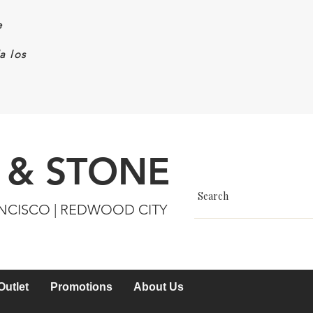
e
a los
 & STONE
ANCISCO | REDWOOD CITY
Outlet
Promotions
About Us