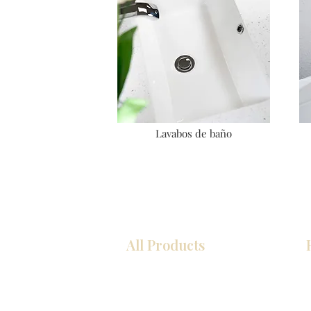
Lavabos de baño
All Products
COCINA
Gabinetes americanos