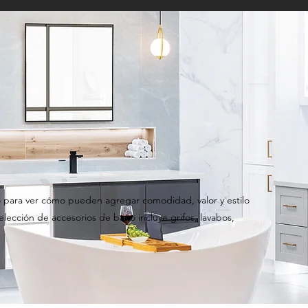
 para ver cómo pueden agregar comodidad, valor y estilo
elección de accesorios de baño incluye grifos, lavabos,