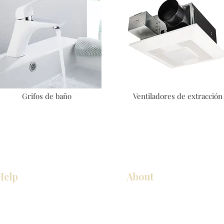
Grifos de baño
Ventiladores de extracción
Help
About
COCINA
Sobre nosotros
Gabinetes americanos
Contact Us