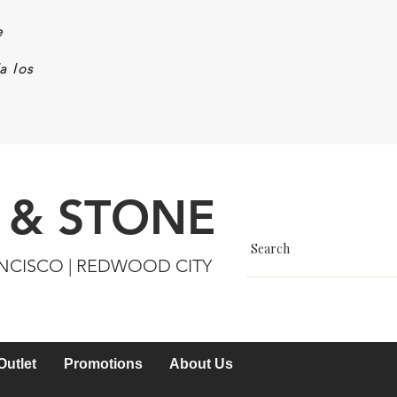
e
a los
 & STONE
ANCISCO | REDWOOD CITY
Outlet
Promotions
About Us