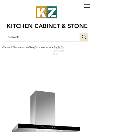
KITCHEN CABINET & STONE
Cocina /
Electrodomésticos /
Campana extractora Fotile /
M-3000-30
SS/M-3000-
36 SS