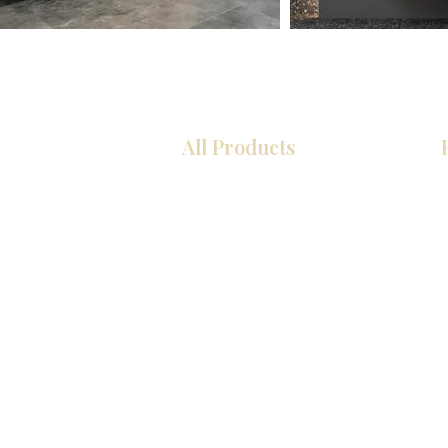
All Products
厨房
浴室
衣柜
墙板
台面
地板
瓷砖
马赛克
室内门