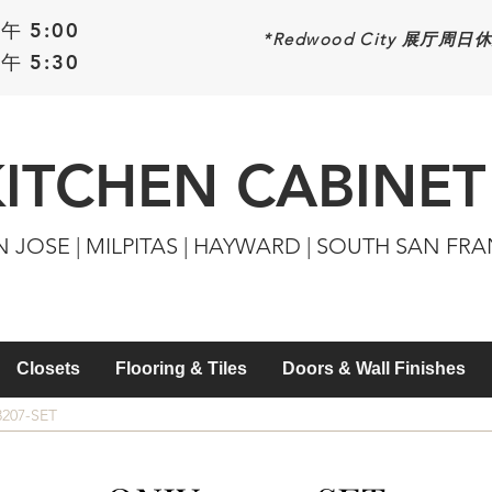
午 5:00
*Redwood
City 展厅周日
午 5:30
KITCHEN CABINET
N JOSE | MILPITAS | HAYWARD | SOUTH SAN FR
Closets
Flooring & Tiles
Doors & Wall Finishes
207-SET