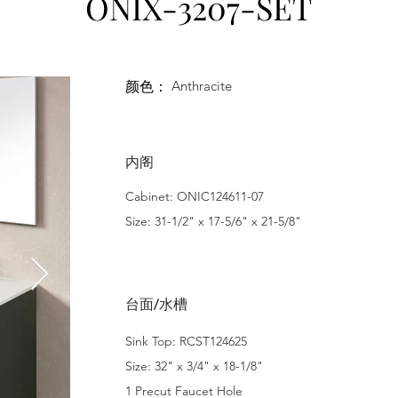
ONIX-3207-SET
Anthracite
颜色：
内阁
Cabinet: ONIC124611-07
Size: 31-1/2" x 17-5/6" x 21-5/8"
台面/水槽
Sink Top: RCST124625
Size: 32" x 3/4" x 18-1/8"
1 Precut Faucet Hole