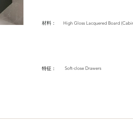
材料：
High Gloss Lacquered Board (Cabin
Soft-close Drawers
特征：