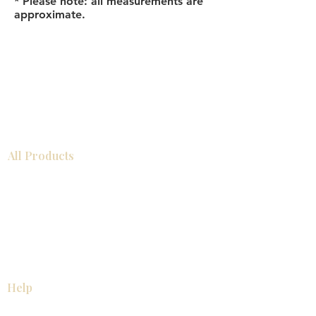
* Please note: all measurements are
approximate.
All Products
浴室
厨房
衣柜
台面
地板
瓷砖
马赛克
踢脚板
室内门
墙板
墙板
Help
厨房
美国橱柜