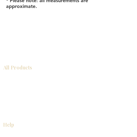
* Please note: all measurements are
approximate.
All Products
浴室
厨房
衣柜
台面
地板
瓷砖
马赛克
踢脚板
室内门
墙板
墙板
Help
厨房
美国橱柜