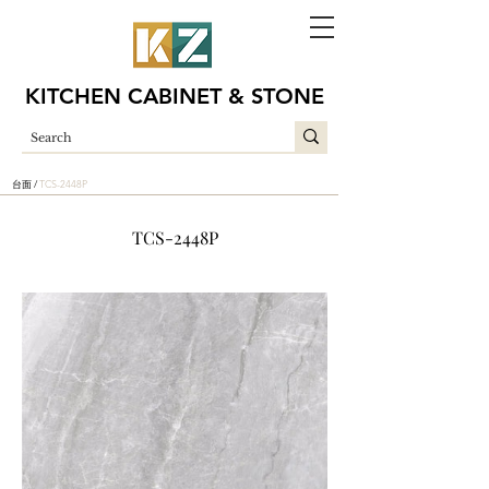
KITCHEN CABINET & STONE
台面 /
TCS-2448P
TCS-2448P