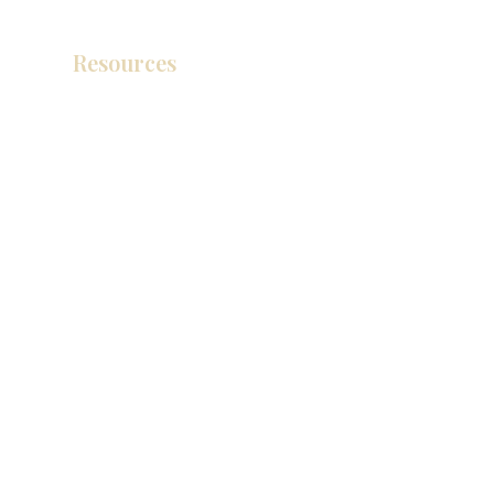
Resources
产品目录
视频库
联系我们
博客