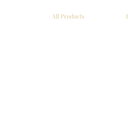
All Products
厨房
浴室
衣柜
墙板
台面
地板
瓷砖
马赛克
室内门
踢脚板
墙板