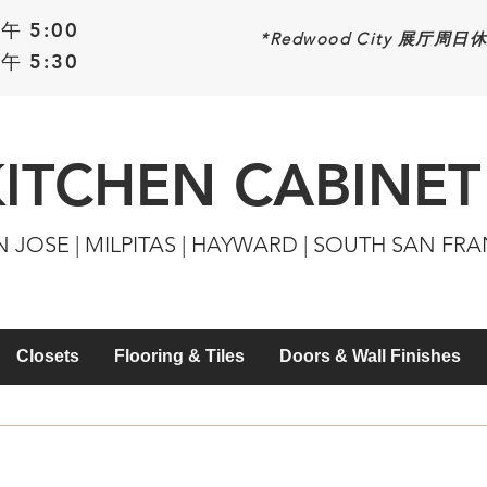
午 5:00
*Redwood
City 展厅周日
午 5:30
KITCHEN CABINET
N JOSE | MILPITAS | HAYWARD | SOUTH SAN FR
Closets
Flooring & Tiles
Doors & Wall Finishes