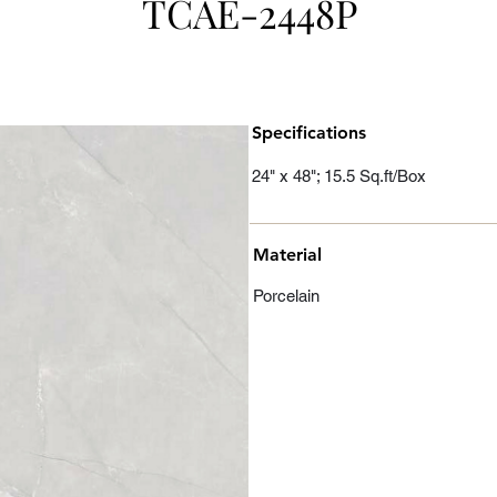
TCAE-2448P
Specifications
24" x 48"; 15.5 Sq.ft/Box
Material
Porcelain