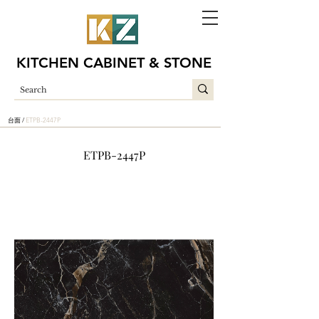
KITCHEN CABINET & STONE
台面 /
ETPB-2447P
ETPB-2447P