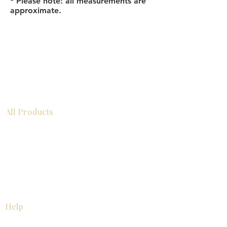
* Please note: all measurements are
approximate.
All Products
浴室
厨房
衣柜
台面
地板
瓷砖
马赛克
踢脚板
室内门
墙板
墙板
Help
厨房
美国橱柜