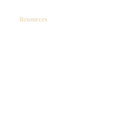
Resources
产品目录
视频库
联系我们
博客