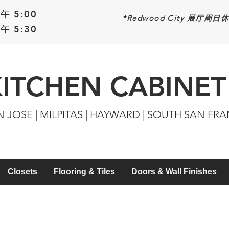
午 5:00
*Redwood
City 展厅周日
午 5:30
KITCHEN CABINET
N JOSE | MILPITAS | HAYWARD | SOUTH SAN FR
Closets
Flooring & Tiles
Doors & Wall Finishes