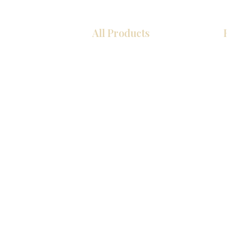
All Products
厨房
浴室
衣柜
墙板
台面
地板
瓷砖
马赛克
室内门
踢脚板
墙板