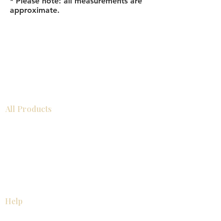
* Please note: all measurements are
approximate.
All Products
浴室
厨房
衣柜
台面
地板
瓷砖
马赛克
踢脚板
室内门
墙板
墙板
Help
厨房
美国橱柜