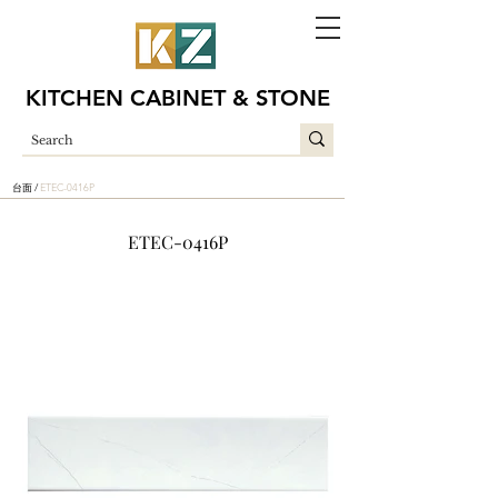
KITCHEN CABINET & STONE
台面 /
ETEC-0416P
ETEC-0416P