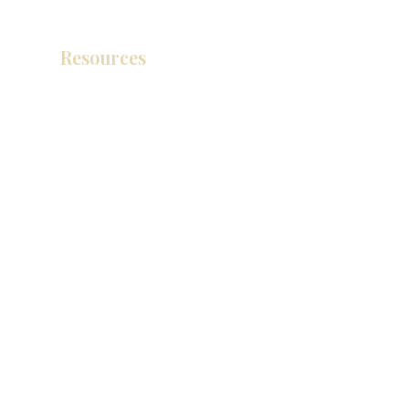
Resources
产品目录
视频库
联系我们
博客