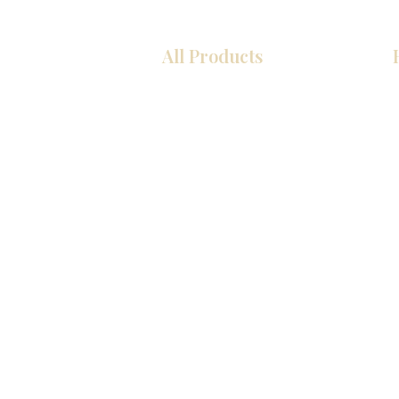
All Products
厨房
浴室
衣柜
墙板
台面
地板
瓷砖
马赛克
室内门
踢脚板
墙板