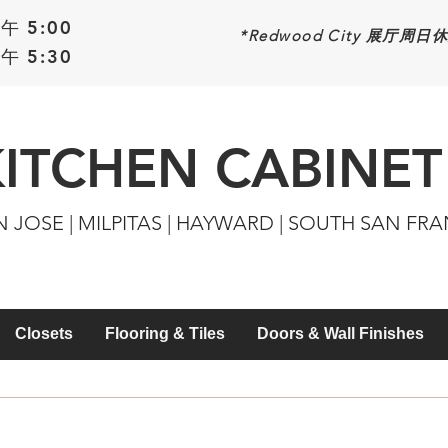
午 5:00
*Redwood
City 展厅周日
午 5:30
KITCHEN CABINET
N JOSE | MILPITAS | HAYWARD | SOUTH SAN FR
Closets
Flooring & Tiles
Doors & Wall Finishes