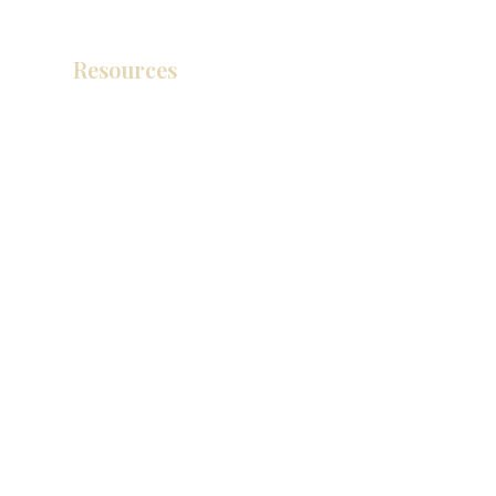
Resources
产品目录
视频库
联系我们
博客