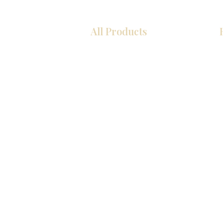
All Products
厨房
浴室
衣柜
墙板
台面
地板
瓷砖
马赛克
室内门
踢脚板
墙板