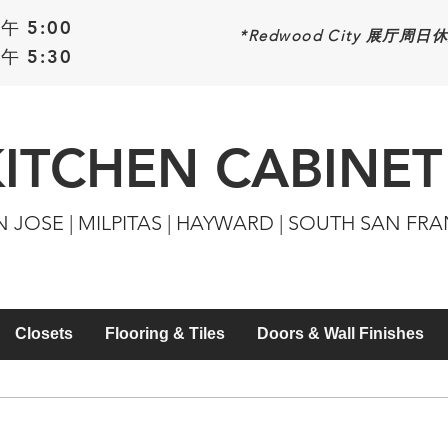
午 5:00
*Redwood
City 展厅周日
午 5:30
KITCHEN CABINET
N JOSE | MILPITAS | HAYWARD | SOUTH SAN FR
Closets
Flooring & Tiles
Doors & Wall Finishes