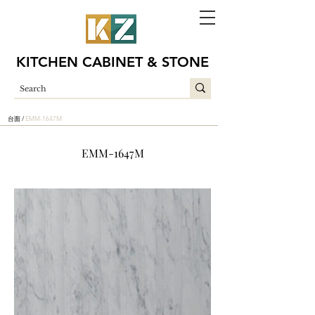
KITCHEN CABINET & STONE
台面 /
EMM-1647M
EMM-1647M