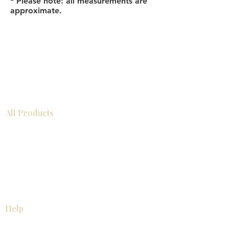
* Please note: all measurements are
approximate.
All Products
浴室
厨房
衣柜
台面
地板
瓷砖
马赛克
踢脚板
室内门
墙板
墙板
Help
厨房
美国橱柜