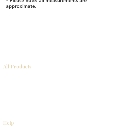
* Please note: all measurements are
approximate.
All Products
浴室
厨房
衣柜
台面
地板
瓷砖
马赛克
踢脚板
室内门
墙板
墙板
Help
厨房
美国橱柜