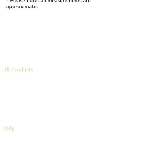
* Please note: all measurements are
approximate.
All Products
浴室
厨房
衣柜
台面
地板
瓷砖
马赛克
踢脚板
室内门
墙板
墙板
Help
厨房
美国橱柜