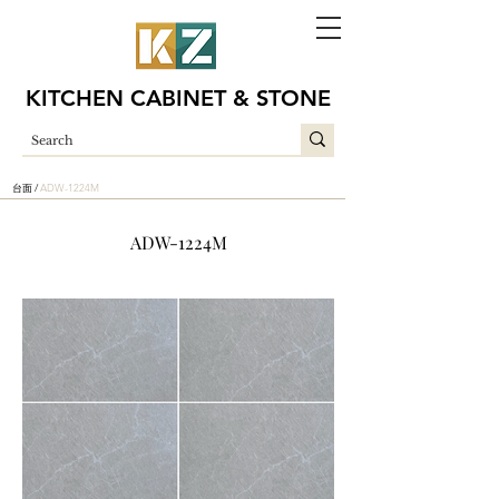
KITCHEN CABINET & STONE
台面 /
ADW-1224M
ADW-1224M