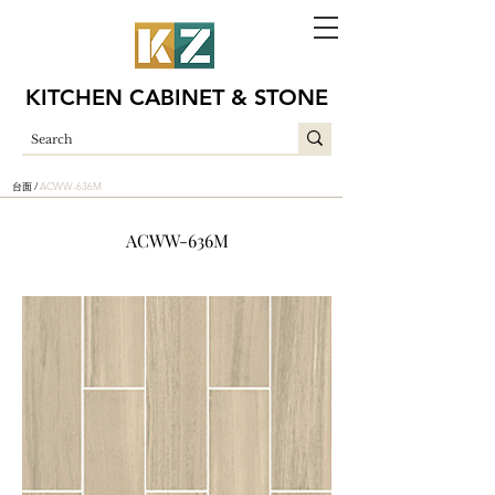
KITCHEN CABINET & STONE
台面 /
ACWW-636M
ACWW-636M