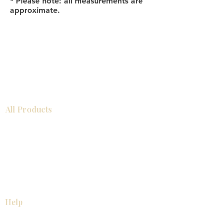
* Please note: all measurements are
approximate.
All Products
浴室
厨房
衣柜
台面
地板
瓷砖
马赛克
踢脚板
室内门
墙板
墙板
Help
厨房
美国橱柜