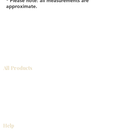
* Please note: all measurements are
approximate.
All Products
浴室
厨房
衣柜
台面
地板
瓷砖
马赛克
踢脚板
室内门
墙板
墙板
Help
厨房
美国橱柜