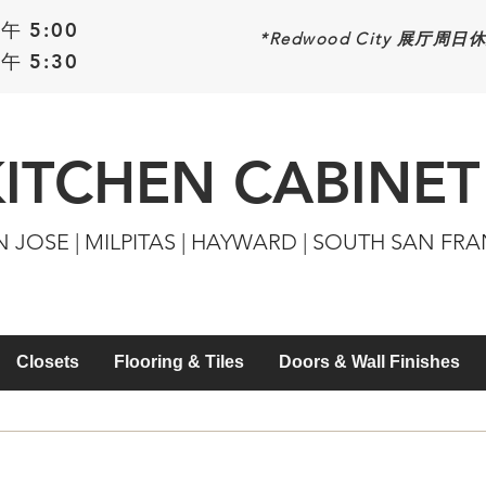
午 5:00
*Redwood
City 展厅周日
午 5:30
KITCHEN CABINET
N JOSE | MILPITAS | HAYWARD | SOUTH SAN FR
Closets
Flooring & Tiles
Doors & Wall Finishes