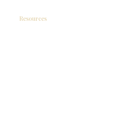
Resources
产品目录
视频库
联系我们
博客