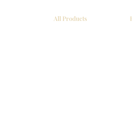
All Products
厨房
浴室
衣柜
墙板
台面
地板
瓷砖
马赛克
室内门
踢脚板
墙板