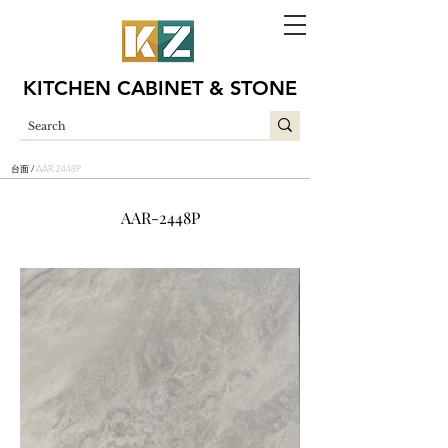
KITCHEN CABINET & STONE
台面 /
AAR-2448P
AAR-2448P