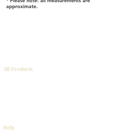
* Please note: all measurements are
approximate.
All Products
浴室
厨房
衣柜
台面
地板
瓷砖
马赛克
踢脚板
室内门
墙板
墙板
Help
厨房
美国橱柜