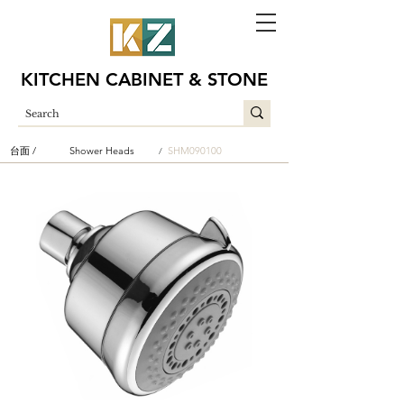
KITCHEN CABINET & STONE
台面 /
Shower Heads
SHM090100
/