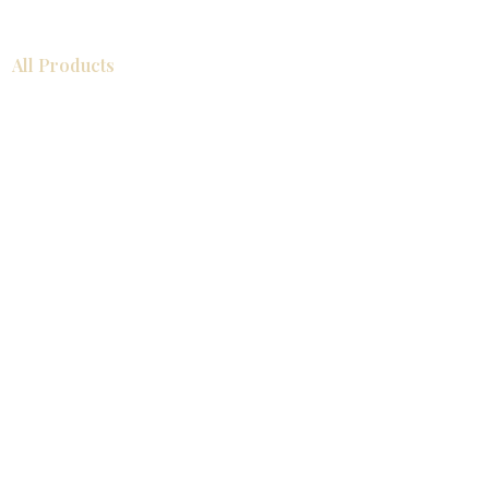
All Products
浴室
厨房
衣柜
台面
地板
瓷砖
马赛克
踢脚板
室内门
墙板
墙板
Help
厨房
美国橱柜
常问问题
家电
About
联系我们
关于我们
展厅位置
展厅位置