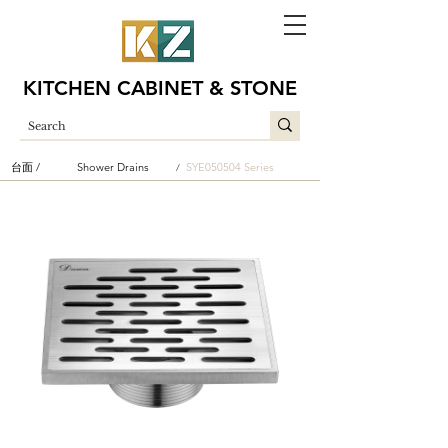
KITCHEN CABINET & STONE
台面 /
Shower Drains
SYE050504 Series
/