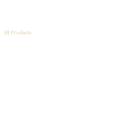
All Products
浴室
厨房
衣柜
台面
地板
瓷砖
马赛克
踢脚板
室内门
墙板
墙板
Help
厨房
美国橱柜
常问问题
家电
About
联系我们
关于我们