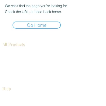
We can’t find the page you’re looking for.
Check the URL, or head back home.
Go Home
All Products
浴室
厨房
衣柜
台面
地板
瓷砖
马赛克
踢脚板
室内门
墙板
墙板
Help
厨房
美国橱柜
常问问题
家电