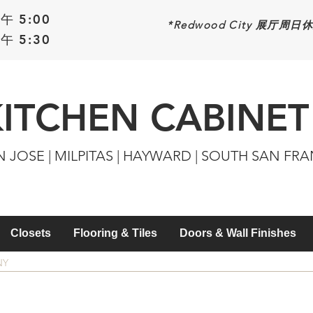
午 5:00
*Redwood
City 展厅周日
午 5:30
KITCHEN CABINET
N JOSE | MILPITAS | HAYWARD | SOUTH SAN FR
Closets
Flooring & Tiles
Doors & Wall Finishes
NY