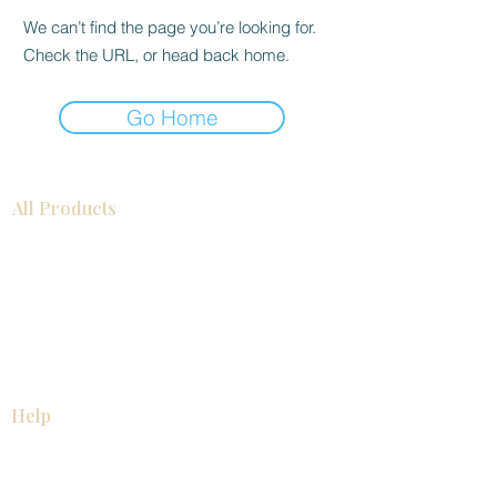
We can’t find the page you’re looking for.
Check the URL, or head back home.
Go Home
All Products
浴室
厨房
衣柜
台面
地板
瓷砖
马赛克
踢脚板
室内门
墙板
墙板
Help
厨房
美国橱柜
常问问题
家电