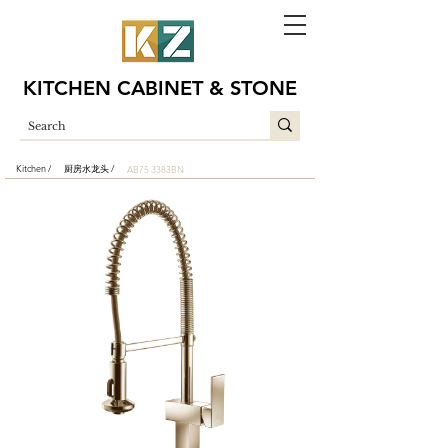
KITCHEN CABINET & STONE
Kitchen /
厨房水龙头 /
AB75 3383BN