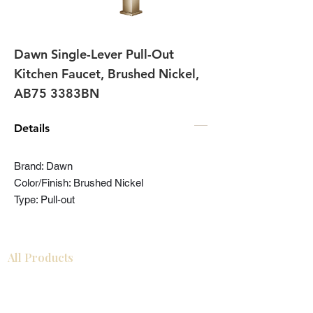
Dawn Single-Lever Pull-Out
Kitchen Faucet, Brushed Nickel,
AB75 3383BN
Details
Brand: Dawn
Color/Finish: Brushed Nickel
Type: Pull-out
All Products
浴室
厨房
衣柜
台面
地板
瓷砖