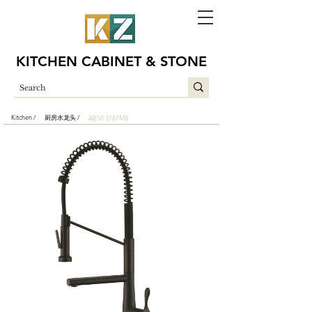
KITCHEN CABINET & STONE
Kitchen /
厨房水龙头 /
AB50 3787MB