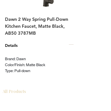
Dawn 2 Way Spring Pull-Down
Kitchen Faucet, Matte Black,
AB50 3787MB
Details
Brand: Dawn
Color/Finish: Matte Black
Type: Pull-down
All Products
浴室
厨房
衣柜
台面
地板
瓷砖