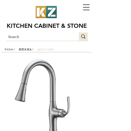
KITCHEN CABINET & STONE
Kitchen /
厨房水龙头 /
AB50 3778BN