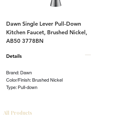
Dawn Single Lever Pull-Down
Kitchen Faucet, Brushed Nickel,
AB50 3778BN
Details
Brand: Dawn
Color/Finish: Brushed Nickel
Type: Pull-down
All Products
浴室
厨房
衣柜
台面
地板
瓷砖