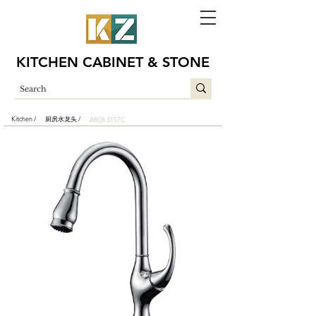
KITCHEN CABINET & STONE
Kitchen /
厨房水龙头 /
AB08 3157C