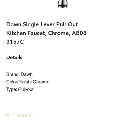
圖
庫
外
Dawn Single-Lever Pull-Out
Kitchen Faucet, Chrome, AB08
3157C
Details
Brand: Dawn
Color/Finish: Chrome
Type: Pull-out
All Products
浴室
厨房
衣柜
台面
地板
瓷砖