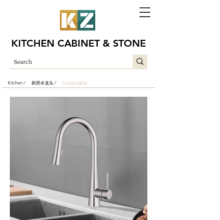
KITCHEN CABINET & STONE
Kitchen /
厨房水龙头 /
16308Q(BN)