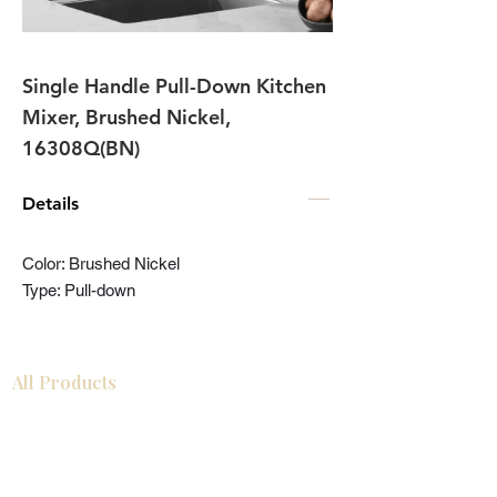
Single Handle Pull-Down Kitchen
Mixer, Brushed Nickel,
16308Q(BN)
Details
Color: Brushed Nickel
Type: Pull-down
All Products
浴室
厨房
衣柜
台面
地板
瓷砖
马赛克
踢脚板