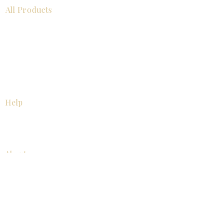
All Products
浴室
厨房
衣柜
台面
地板
瓷砖
马赛克
踢脚板
室内门
墙板
墙板
Help
厨房
美国橱柜
常问问题
家电
About
联系我们
关于我们
展厅位置
展厅位置
Resources