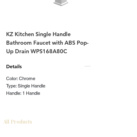
KZ Kitchen Single Handle
Bathroom Faucet with ABS Pop-
Up Drain WPS168A80C
Details
Color: Chrome
Type: Single Handle
Handle: 1 Handle
All Products
浴室
厨房
衣柜