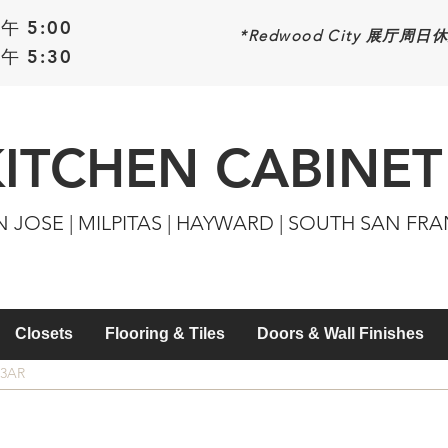
午 5:00
*Redwood
City 展厅周日
午 5:30
KITCHEN CABINET
N JOSE | MILPITAS | HAYWARD | SOUTH SAN FR
Closets
Flooring & Tiles
Doors & Wall Finishes
33AR