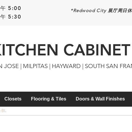
午 5:00
*Redwood
City 展厅周日
午 5:30
KITCHEN CABINET
N JOSE | MILPITAS | HAYWARD | SOUTH SAN FR
Closets
Flooring & Tiles
Doors & Wall Finishes
4-BL