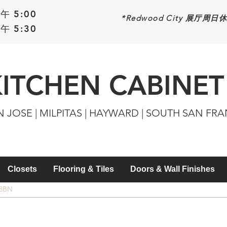
午 5:00
*Redwood
City 展厅周日
午 5:30
KITCHEN CABINET
N JOSE | MILPITAS | HAYWARD | SOUTH SAN FR
Closets
Flooring & Tiles
Doors & Wall Finishes
38BN