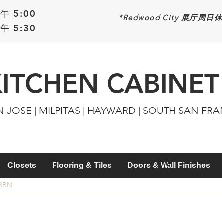
午 5:00
*Redwood
City 展厅周日
午 5:30
KITCHEN CABINET
N JOSE | MILPITAS | HAYWARD | SOUTH SAN FR
Closets
Flooring & Tiles
Doors & Wall Finishes
03BN