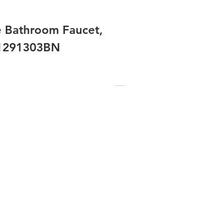
e Bathroom Faucet,
B1291303BN