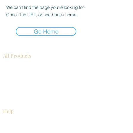
We can’t find the page you’re looking for.
Check the URL, or head back home.
Go Home
All Products
浴室
厨房
衣柜
台面
地板
瓷砖
马赛克
踢脚板
室内门
墙板
墙板
Help
厨房
美国橱柜
常问问题
家电