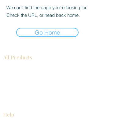
We can’t find the page you’re looking for.
Check the URL, or head back home.
Go Home
All Products
浴室
厨房
衣柜
台面
地板
瓷砖
马赛克
踢脚板
室内门
墙板
墙板
Help
厨房
美国橱柜
常问问题
家电