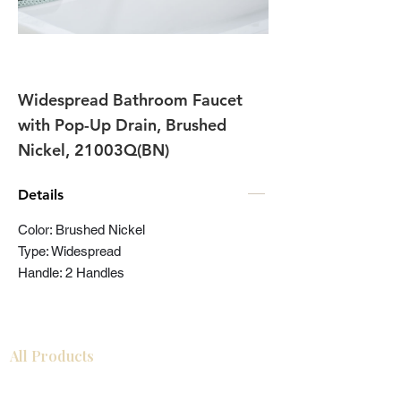
Widespread Bathroom Faucet
with Pop-Up Drain, Brushed
Nickel, 21003Q(BN)
Details
Color: Brushed Nickel
Type: Widespread
Handle: 2 Handles
All Products
浴室
厨房
衣柜