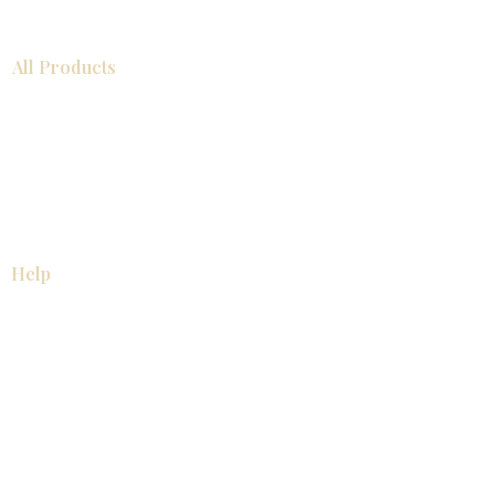
All Products
浴室
厨房
衣柜
台面
地板
瓷砖
马赛克
踢脚板
室内门
墙板
墙板
Help
厨房
美国橱柜
常问问题
家电
About
联系我们
关于我们
展厅位置
展厅位置