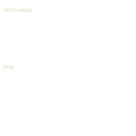
All Products
浴室
厨房
衣柜
台面
地板
瓷砖
马赛克
踢脚板
室内门
墙板
墙板
Help
厨房
美国橱柜
常问问题
家电
About
联系我们
关于我们
展厅位置
展厅位置
Resources