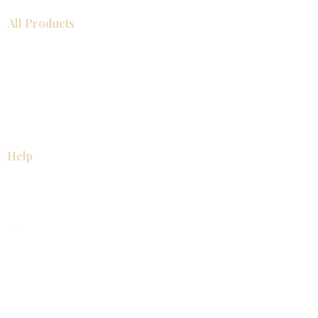
All Products
浴室
厨房
衣柜
台面
地板
瓷砖
马赛克
踢脚板
室内门
墙板
墙板
Help
厨房
美国橱柜
常问问题
家电
About
联系我们
关于我们
展厅位置
展厅位置
Resources