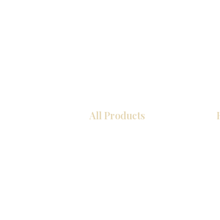
All Products
厨房
浴室
衣柜
墙板
台面
地板