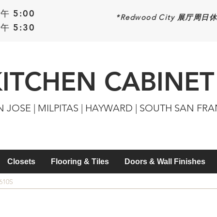
午 5:00
*Redwood
City 展厅周日
午 5:30
KITCHEN CABINET
N JOSE | MILPITAS | HAYWARD | SOUTH SAN FR
Closets
Flooring & Tiles
Doors & Wall Finishes
610S