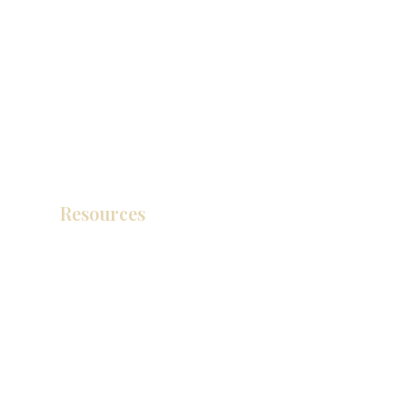
Resources
产品目录
视频库
联系我们
博客