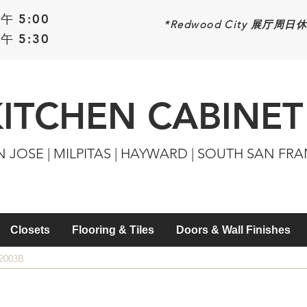
午 5:00
*Redwood
City 展厅周日
午 5:30
KITCHEN CABINET
N JOSE | MILPITAS | HAYWARD | SOUTH SAN FR
Closets
Flooring & Tiles
Doors & Wall Finishes
2003B