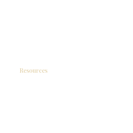
Resources
产品目录
视频库
联系我们
博客