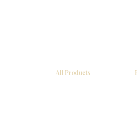
All Products
厨房
浴室
衣柜
墙板
台面
地板