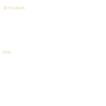
All Products
浴室
厨房
衣柜
台面
地板
瓷砖
马赛克
踢脚板
室内门
墙板
墙板
Help
厨房
美国橱柜
常问问题
家电
About
联系我们
关于我们
展厅位置
展厅位置
Resources